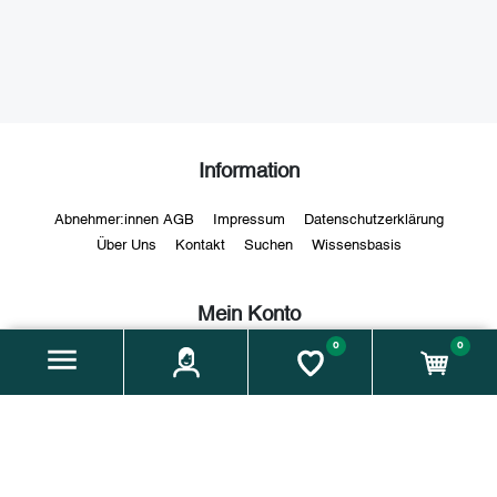
Information
Abnehmer:innen AGB
Impressum
Datenschutzerklärung
Über Uns
Kontakt
Suchen
Wissensbasis
Mein Konto
0
0
Mein Konto
Aufträge
Adressen
Warenkorb
Merkliste
MoaktBetrieb werden
Über uns