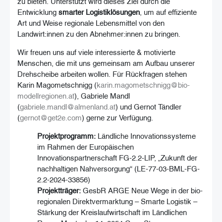
zu bieten. Unterstützt wird dieses Ziel durch die
Entwicklung
smarter Logistiklösungen
, um auf effiziente
Art und Weise regionale Lebensmittel von den
Landwirt:innen zu den Abnehmer:innen zu bringen.
Wir freuen uns auf viele interessierte & motivierte
Menschen, die mit uns gemeinsam am Aufbau unserer
Drehscheibe arbeiten wollen. Für Rückfragen stehen
Karin Magometschnigg (
karin.magometschnigg@bio-
modellregionen.at
), Gabriele Mandl
(
gabriele.mandl@almenland.at
) und Gernot Tändler
(
gernot@get2e.com
) gerne zur Verfügung.
Projektprogramm:
Ländliche Innovationssysteme
im Rahmen der Europäischen
Innovationspartnerschaft FG-2.2-LIP, „Zukunft der
nachhaltigen Nahversorgung“ (LE-77-03-BML-FG-
2.2-2024-33856)
Projektträger:
GesbR ARGE Neue Wege in der bio-
regionalen Direktvermarktung – Smarte Logistik –
Stärkung der Kreislaufwirtschaft im Ländlichen