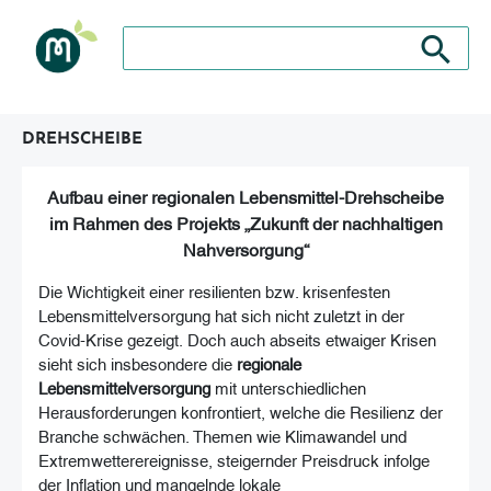
Suche nach: Zum Beispiel Wein, Fleisch, Keramik, H
Suche nach
DREHSCHEIBE
Aufbau einer regionalen Lebensmittel-Drehscheibe
im Rahmen des Projekts
„
Zukunft der nachhaltigen
Nahversorgung“
Die Wichtigkeit einer resilienten bzw. krisenfesten
Lebensmittelversorgung
hat sich nicht zuletzt in der
Covid-Krise gezeigt. Doch auch abseits etwaiger Krisen
sieht sich insbesondere die
regionale
Lebensmittelversorgung
mit unterschiedlichen
Herausforderungen konfrontiert, welche die Resilienz der
Branche schwächen. Themen wie Klimawandel und
Extremwetterereignisse, steigernder Preisdruck infolge
der Inflation und mangelnde lokale