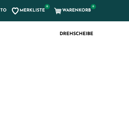
0
0
MERKLISTE
WARENKORB
NTO
, etc...
DREHSCHEIBE