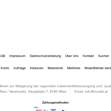
AGB
Impressum
Datenschutzerklärung
Über Uns
Kontakt
Suchen
 Konto
Aufträge
Adressen
Warenkorb
Merkliste
MoaktBetrieb wer
– Verein zur Steigerung der regionalen Lebensmittelversorgung und -qu
Weiz / Vereinssitz: Hauptplatz 7, 8160 Weiz
Email:
info@moakt.at
Zahlungsmethoden: